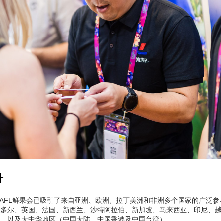
升
之后，AFL鲜果会已吸引了来自亚洲、欧洲、拉丁美洲和非洲多个国家的广泛
瓜多尔、英国、法国、新西兰、沙特阿拉伯、新加坡、马来西亚、印尼、
隆，以及大中华地区（中国大陆、中国香港及中国台湾）。