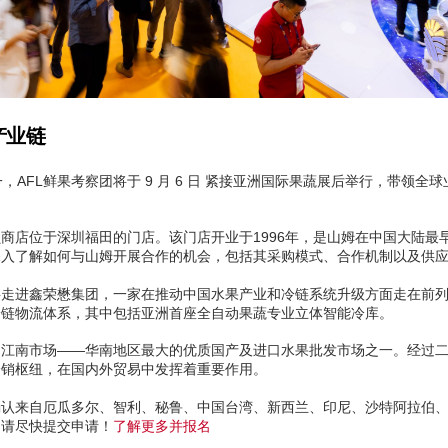
产业链
一，AFL鲜果考察团将于 9 月 6 日 紧接亚洲国际果蔬展后举行，带领
商店位于深圳福田的门店。该门店开业于1996年，是山姆在中国大陆最
深入了解如何与山姆开展合作的机会，包括其采购模式、合作机制以及供
将走进鑫荣懋集团，一家在推动中国水果产业和冷链系统升级方面走在前
冷链物流体系，其中包括亚洲首座全自动果蔬专业立体智能冷库。
州江南市场——华南地区最大的优质国产及进口水果批发市场之一。经过
分销枢纽，在国内外贸易中发挥着重要作用。
确认来自厄瓜多尔、智利、秘鲁、中国台湾、新西兰、印尼、沙特阿拉伯
，请尽快提交申请！
了解更多并报名