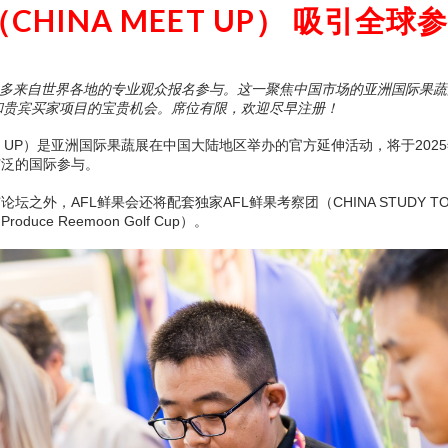
（CHINA MEET UP） 吸引全
越多来自世界各地的专业观众报名参与。这一聚焦中国市场的亚洲国际果
团和贵宾买家项目的宝贵机会。席位有限，欢迎尽早注册！
EET UP）是亚洲国际果蔬展在中国大陆地区举办的官方延伸活动，将于2025
广泛的国际参与。
之外，AFL鲜果会还将配套独家AFL鲜果考察团（CHINA STUDY T
oduce Reemoon Golf Cup）。