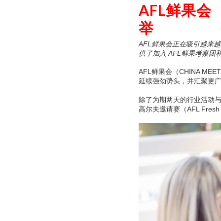
AFL鲜果会
举
AFL鲜果会正在吸引越来
供了加入 AFL鲜果考察
AFL鲜果会（CHINA M
延续强劲势头，并汇聚更
除了为期两天的行业活动与论坛
高尔夫邀请赛（AFL Fresh Pr