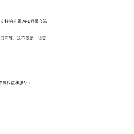
）支持的首届 AFL鲜果会绿
出口商等。这不仅是一场竞
专属权益和服务：