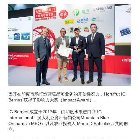
因其在印度市场打造蓝莓品项业务的开创性努力，
Hortifrut IG
Berries
获得了影响力大奖（
Impact Award
）。
IG Berries 成立于
2017
年，由印度水果进口商
IG
International
、澳大利亚育种营销公司
Mountain Blue
Orchards
（
MBO
）以及农业投资人
Mano D Babiolakis
共同创
立。