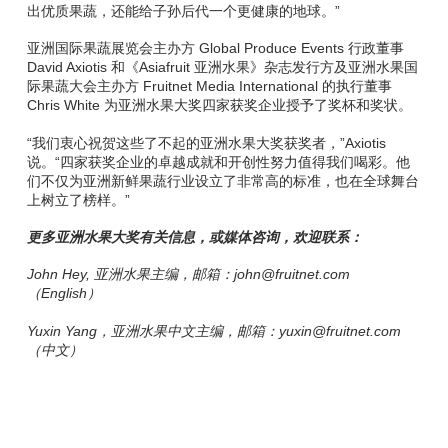
出优质果蔬，还能给子孙后代一个更健康的地球。”
亚洲国际果蔬展览会主办方 Global Produce Events 行政董事
David Axiotis 和《Asiafruit 亚洲水果》杂志发行方及亚洲水果国
际果蔬大会主办方 Fruitnet Media International 的执行董事
Chris White 为亚洲水果大奖四家获奖企业授予了奖杯和奖状。
“我们衷心祝贺这些了不起的亚洲水果大奖获奖者，”Axiotis
说。“四家获奖企业的卓越成就和开创性努力值得我们喝彩。他
们不仅为亚洲新鲜果蔬行业设立了非常高的标准，也在全球舞台
上树立了榜样。”
更多亚洲水果大奖有关信息，或媒体咨询，欢迎联系：
John Hey,
亚洲水果主编，邮箱：john@fruitnet.com
（
English
）
Yuxin Yang
，亚洲水果中文主编，邮箱：yuxin@fruitnet.com
（中文）