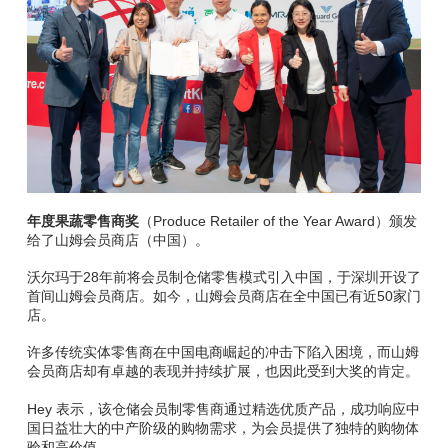
年度果蔬零售商奖
（
Produce Retailer of the Year Award
）颁发
给了山姆会员商店（中国）。
沃尔玛于
28
年前将会员制仓储零售模式引入中国，于深圳开设了
首间山姆会员商店。如今，山姆会员商店在全中国已有近
50
家门
店。
许多传统实体零售商在中国电商崛起的冲击下陷入困境，而山姆
会员商店却有卓越的表现并持续扩展，也因此受到大奖的肯定。
Hey 表示，该仓储会员制零售商通过精选优质产品，成功响应中
国日益壮大的中产阶级的购物需求，为会员提供了独特的购物体
验和高价值。