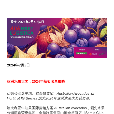
2024年9月5日
亚洲水果大奖：2024年获奖名单揭晓
山姆会员店中国、鑫荣懋集团、Australian Avocados 和
Hortifrut IG Berries 成为2024年亚洲水果大奖获奖者。
澳大利亚牛油果国际营销方案 Australian Avocados，领先水果
分销商鑫荣懋集团、会员制零售商山姆会员商店（Sam's Club