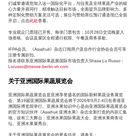
们诚挚邀请您加入这一国际化平台，与拉美及全球果蔬产业的核
心力量并肩同行，精准触达目标市场，全面提升品牌影响力。多
种定制化赞助方案灵活可选，展位与赞助席位预订通道现已全面
开启，点击
此处
查看。
专业观众门票现已开售。每张门票包含：10月28日交流晚宴入
场资格、会议及展区全程通行权限、午餐及商务茶歇。
IFPA会员、《Asiafruit》杂志订阅用户及合作行业协会会员可享
注册专属折扣。
报名请联系亚洲国际果蔬展国际市场负责人Shasa Lo Russo：
Lorusso@messe-berlin-sh.com
关于亚洲国际果蔬展览会
亚洲国际果蔬展览会是亚洲享誉盛名的国际新鲜果蔬业务展览
会。第19届亚洲国际果蔬展览会将于2026年9月2-4日在香港亚
洲国际博览馆举行。亚洲水果知识中心是由亚洲国际果蔬展览会
的官方知识伙伴《Asiafruit 亚洲水果》杂志全新打造的内容汇集
地，设有三大舞台：亚洲水果国际果蔬大会、亚洲水果商务论
坛、亚洲水果展秀台。
关于亚洲国际果蔬展览会的更多信息，请参见：