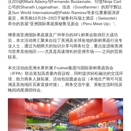
沃尔玛的Mark Adamy与Fernando Bustamate、印度Ninja Cart
公司的Sharath Loganathan、佳农（Goodfarmer）的郑守辉以
及Sun World International的Pablo Ramirez等多位重量级演讲
嘉宾，将亮相10月28~29日于秘鲁利马瑞士酒店（Swissotel）
举办的首届“亚洲国际果蔬展秘鲁见面会（Peru Meet Up）”。
继香港亚洲国际果蔬展及广州举办的AFL鲜果会取得巨大成功
后，本次活动将汇聚来自拉丁美洲及全球各地的新鲜果蔬行业专
业人士，通过为期两天的知识分享与商务社交，重点促进南美洲
与世界其他地区——尤其是高速增长的亚洲市场——之间的贸易
联系。
本次活动由亚洲水果所属 Fruitnet集团与国际新鲜果蔬协会
（IFPA）联合策划高质量内容议程，同时提供轻松融洽的交流环
境，助力商务人脉拓展。活动包括圆桌会议（本地生产商可与亚
洲及其他地区买家直接对接）、商务交流午宴、茶歇交流时段及
晚间鸡尾酒招待会。