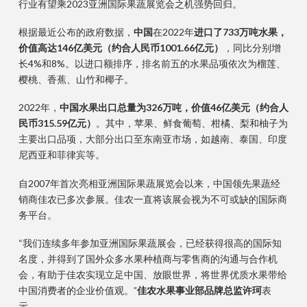
行业有望乘2023亚洲国际果蔬展览会之机强势回归。
根据最近公布的政府数据，
中国
在2022年
进口了733万吨水果，
价值高达146亿美元（约合人民币1001.66亿元）
，同比分别增
长4%和8%。以进口额排序，排名前五的水果品项依次为榴莲、
樱桃、香蕉、山竹和椰子。
2022年，
中国水果出口总量为326万吨，价值46亿美元（约合人
民币315.59亿元）
。其
中
，苹果、鲜食葡萄、柑橘、梨和柚子为
主要出口品项，大部分出口至东南亚市场，如越南、
泰国、印度
尼西亚和菲律宾等。
自2007年首次亮相亚洲国际果蔬展览会以来，中国领先果蔬经
销商佳农已多次参展。佳农一直将该展会视为不可或缺的国际商
务平台。
“我们连续多年参加亚洲国际果蔬展会，已经获得很高的国际知
名度，并得到了国外众多水果种植商与零售商的沟通与合作机
会，有助于佳农实现立足中国、放眼世界，将世界优质水果带给
中国消费者的企业价值观。”
佳农水果事业部品牌总监许珂
表
示 。