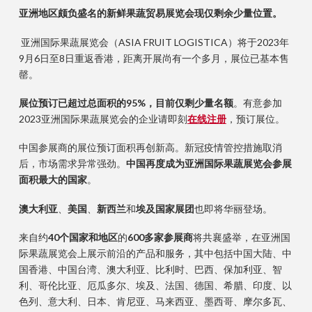
亚洲
地区颇负
盛名的新鲜果蔬贸易展
览会
现仅剩余少量
位置
。
亚洲国际果蔬展览会（ASIA FRUIT LOGISTICA）将于2023年
9月6日至8日重返香港，距离开展尚有一个多月，展位已基本售
罄。
展位预订已超过
总面积的
95%
，目前仅剩少量名额
。有意参加
2023亚洲国际果蔬展览会的企业请即刻
在线注册
，预订展位。
中国参展商的展位预订面积再创新高。新冠疫情管控措施取消
后，市场需求异常强劲。
中国再度成为亚洲国际果蔬展览会
参展
面积
最大
的
国
家
。
澳大利亚
、
美国
、
新西兰
和
埃及
国家展团
也即将华丽登场。
来自约
40个国家和地区
的
600多家参展商
将共襄盛举，在亚洲国
际果蔬展览会上展示前沿的产品和服务，其中包括中国大陆、中
国香港、中国台湾、澳大利亚、比利时、巴西、保加利亚、智
利、哥伦比亚、厄瓜多尔、埃及、法国、德国、希腊、印度、以
色列、意大利、日本、肯尼亚、马来西亚、墨西哥、摩尔多瓦、