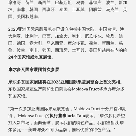
摩洛哥、荷兰、新西兰、巴基斯坦、秘鲁、菲律宾、波兰、新加
坡、南非、韩国、西班牙、泰国、土耳其、阿联酋、乌克兰、英
国、美国和越南。
2023亚洲国际果蔬展览会已设立包括中国大陆、中国台湾、澳
大利亚、比利时、巴西、加拿大、智利、厄瓜多尔、埃及、法
国、德国、意大利、马来西亚、摩尔多瓦、荷兰、新西兰、秘
鲁、波兰、南非、韩国、西班牙、土耳其、美国和越南在内的约
24个国家馆或地区展馆
。
摩尔多瓦
国家展团
首次参展
摩尔多瓦
国家展团
将在2023亚洲国际果蔬展览会上首次亮相
。
东欧国家果蔬生产商和出口商协会Moldova Fruct将承办摩尔多
瓦国家馆。
“第一次参加亚洲国际果蔬展览会，Moldova Fruct十分兴奋和期
待，”Moldova Fruct的
执行董事Iurie Fala
表示。“摩尔多瓦希望
打入新市场，面向全球，展示我们的特色产品。我们准备以‘摩
尔多瓦——美味与众不同’为品牌，推出优质的特色产品。”