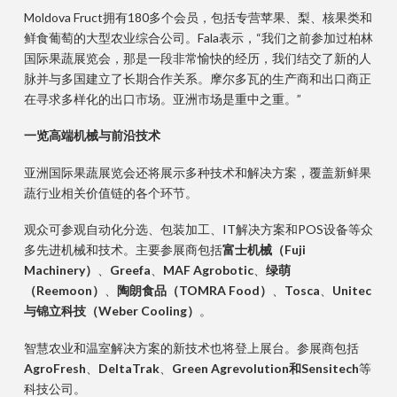
Moldova Fruct拥有180多个会员，包括专营苹果、梨、核果类和
鲜食葡萄的大型农业综合公司。Fala表示，“我们之前参加过柏林
国际果蔬展览会，那是一段非常愉快的经历，我们结交了新的人
脉并与多国建立了长期合作关系。摩尔多瓦的生产商和出口商正
在寻求多样化的出口市场。亚洲市场是重中之重。”
一览高端机械与前沿技术
亚洲国际果蔬展览会还将展示多种技术和解决方案，覆盖新鲜果
蔬行业相关价值链的各个环节。
观众可参观自动化分选、包装加工、IT解决方案和POS设备等众
多先进机械和技术。主要参展商包括
富士机械（Fuji
Machinery）
、
Greefa
、
MAF Agrobotic
、
绿萌
（
Reemoon
）
、
陶朗食品（TOMRA Food）
、
Tosca
、
Unitec
与锦立科技（Weber Cooling）
。
智慧农业和温室解决方案的新技术也将登上展台。参展商包括
AgroFresh
、
DeltaTrak
、
Green Agrevolution和Sensitech
等
科技公司。