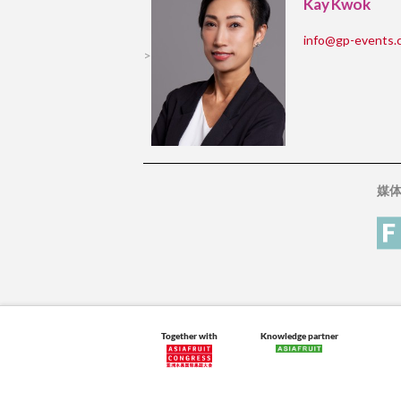
Kay Kwok
info@gp-events.
>
媒
Together with
Knowledge partner