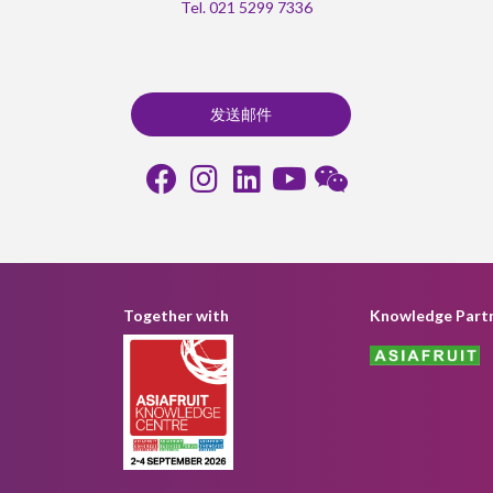
Tel.
021 5299 7336
发送邮件
Together with
Knowledge Partn