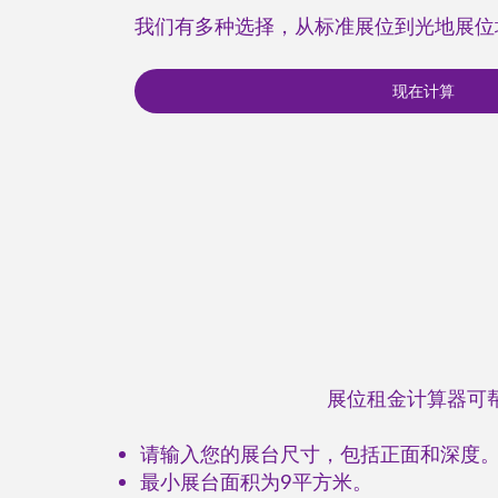
我们有多种选择，从标准展位到光地展位
现在计算
展位租金计算器可
请输入您的展台尺寸，包括正面和深度
最小展台面积为9平方米。