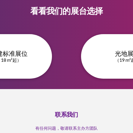
看看我们的展台选择
建标准展位
光地
- 18 m²起）
（19 m
联系我们
有任何问题，敬请联系主办方团队