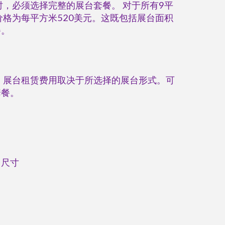
时，必须选择完整的展台套餐。 对于所有9平
价格为每平方米520美元。这既包括展台面积
餐。
，展台租赁费用取决于所选择的展台形式。可
套餐。
台尺寸