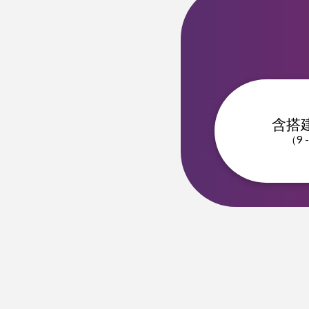
含搭
（9 