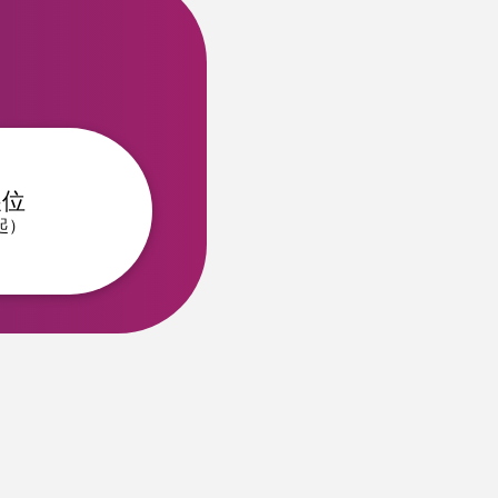
展位
²起）