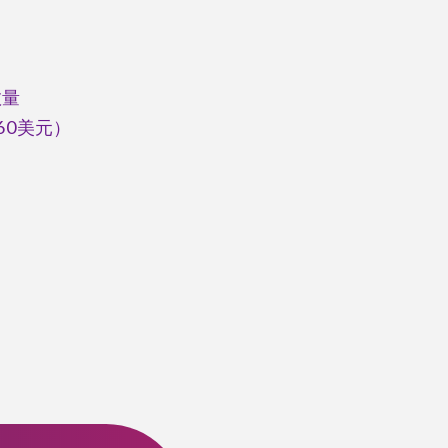
数量
60美元）