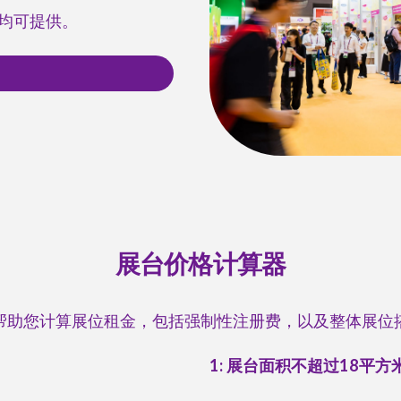
均可提供。
展台价格计算器
帮助您计算展位租金，包括强制性注册费，以及整体展位
。
1: 展台面积不超过18平方