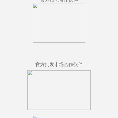
官方批发市场合作伙伴