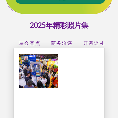
2025年精彩照片集
展会亮点
商务洽谈
开幕巡礼