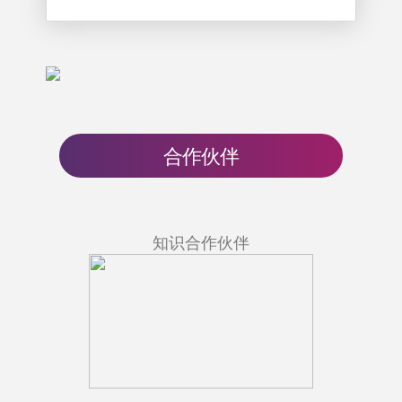
合作伙伴
知识合作伙伴