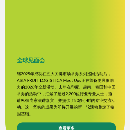
全球见面会
继2025年成功在五大关键市场举办系列巡回活动后，
ASIA FRUIT LOGISTICA Meet Ups正在筹备更具影响
力的2026年全新活动。去年在印度、越南、泰国和中国
举办的活动中，汇聚了超过2,200位行业专业人士，邀
请90位专家演讲嘉宾，并提供了80多小时的专业交流活
动。这一坚实的成果为即将开展的新一轮活动奠定了稳
固基础。
查看更多