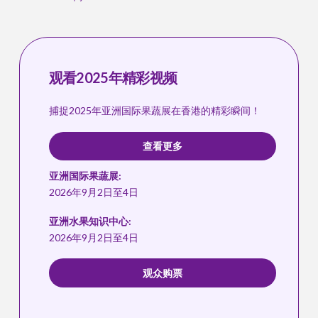
观看2025年精彩视频
捕捉2025年亚洲国际果蔬展在香港的精彩瞬间！
查看更多
亚洲国际果蔬展:
2026年9月2日至4日
亚洲水果知识中心:
2026年9月2日至4日
观众购票