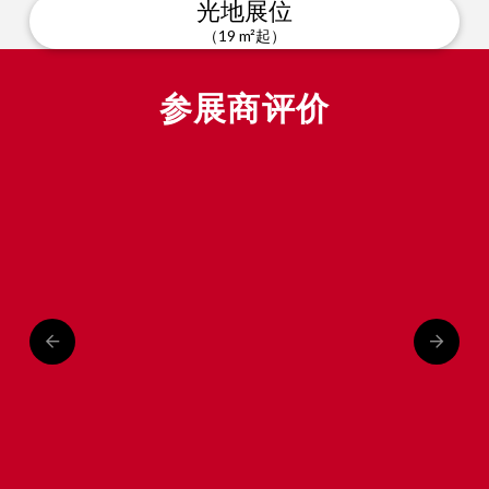
光地展位
（19 m²起）
参展商评价
“在本届亚洲国际果蔬展览
“
会上，我们得以与长期合
作伙伴会面交流，同时发
展新的客户。我们还借此
机会展示新产品，推销新
理念，收获市场见解，探
讨营销活动。”
— Hannes Tauber，Vog（意